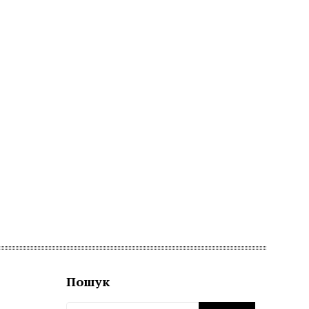
Пошук
Пошук: