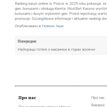
Ranking kasyn online w Polsce w 2025 roku pokazuje, że 
gier, bonusami i obsługą klienta. MostBet Kasyno wyróżn
bonusami i dużym wyborem gier. Przed rejestracją warto
promocje. Szczegółowe informacje i aktualne rankingi do
Опубліковано в
Новини
,
Інше
Навігація
Попередня:
записів
Найкращі готелі з масажем в горах восени
Про нас
Про нас
Вакансії
Тільки правдиві новини. Ніяких