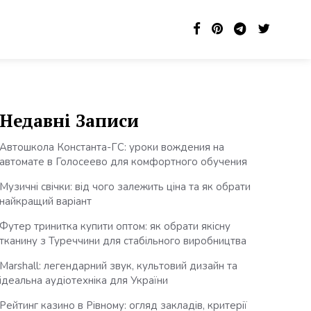
Недавні Записи
Автошкола Константа-ГС: уроки вождения на
автомате в Голосеево для комфортного обучения
Музичні свічки: від чого залежить ціна та як обрати
найкращий варіант
Футер тринитка купити оптом: як обрати якісну
тканину з Туреччини для стабільного виробництва
Marshall: легендарний звук, культовий дизайн та
ідеальна аудіотехніка для України
Рейтинг казино в Рівному: огляд закладів, критерії