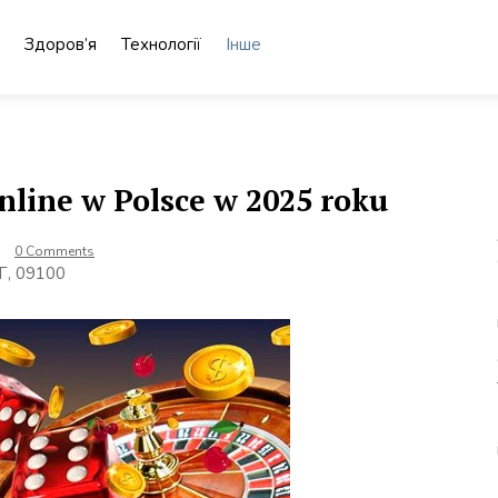
Здоров’я
Технології
Інше
nline w Polsce w 2025 roku
0 Comments
7Г, 09100